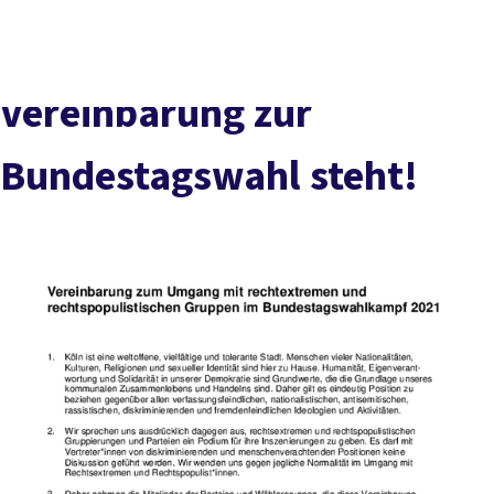
vor
DGB-
Presse
Karriere
Kontakt
Ort
Hauptseite
Über uns
Themen
Vereinbarung zur
Politik in NRW
Service
Bundestagswahl steht!
Mitmachen