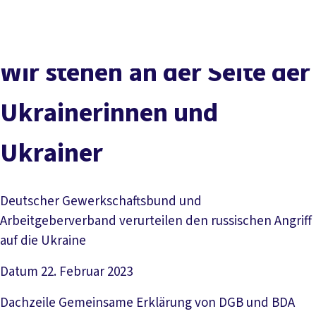
vor
DGB-
Presse
Karriere
Kontakt
Ort
Hauptseite
Über uns
Themen
Wir stehen an der Seite der
Politik in NRW
Service
Ukrainerinnen und
Mitmachen
Ukrainer
Deutscher Gewerkschaftsbund und
Arbeitgeberverband verurteilen den russischen Angriff
auf die Ukraine
Datum
22. Februar 2023
Dachzeile
Gemeinsame Erklärung von DGB und BDA