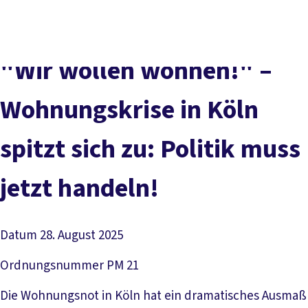
vor
DGB-
Presse
Karriere
Kontakt
Ort
Hauptseite
Über uns
Themen
"Wir wollen wohnen!" –
Politik in NRW
Service
Wohnungskrise in Köln
Mitmachen
spitzt sich zu: Politik muss
jetzt handeln!
Datum
28. August 2025
Ordnungsnummer
PM 21
Die Wohnungsnot in Köln hat ein dramatisches Ausmaß