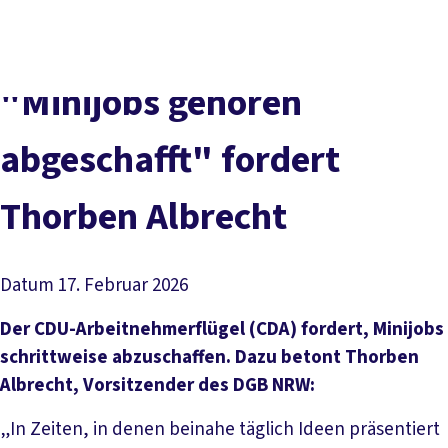
vor
DGB-
Presse
Karriere
Kontakt
Ort
Hauptseite
Über uns
Themen
"Minijobs gehören
Politik in NRW
Service
abgeschafft" fordert
Mitmachen
Thorben Albrecht
Datum
17. Februar 2026
Der CDU-Arbeitnehmerflügel (CDA) fordert, Minijobs
schrittweise abzuschaffen. Dazu betont Thorben
Albrecht, Vorsitzender des DGB NRW:
„In Zeiten, in denen beinahe täglich Ideen präsentiert