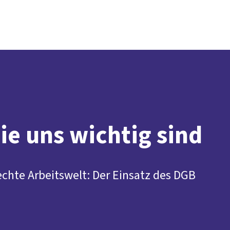
Presse
Karriere
Kontakt
vor Ort
DGB-Hauptseite
Über uns
Themen
Politik in NRW
Service
Mitmachen
e uns wichtig sind
echte Arbeitswelt: Der Einsatz des DGB