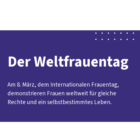
vor
DGB-
Presse
Karriere
Kontakt
Ort
Hauptseite
Über uns
Themen
Politik in NRW
Service
Mitmachen
Der Weltfrauentag
Am 8. März, dem Internationalen Frauentag,
demonstrieren Frauen weltweit für gleiche
Rechte und ein selbstbestimmtes Leben.
Inhaltsverzeichnis
Aufruf Weltfrauentag 2026
Veranstaltungen 2026