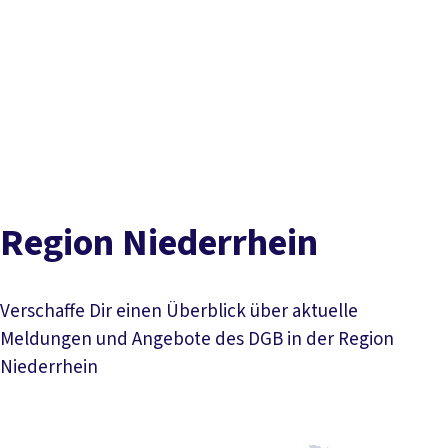
vor
DGB-
Presse
Karriere
Kontakt
Ort
Hauptseite
Inhaltsverzeichnis
Über uns
Themen
Stark und aktiv in Niederrhein
Ansprechpartner*innen
Politik in NRW
Service
Aktuelles
Termine
Kreis- und Stadtverbände
Gewerkschaften vor Ort
Gremien
Mitmachen
Region Niederrhein
Verschaffe Dir einen Überblick über aktuelle
Meldungen und Angebote des DGB in der Region
Niederrhein