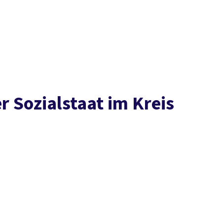
Presse
Karriere
Kontakt
vor Ort
DGB-Hauptseite
Über uns
Themen
Politik in NRW
Service
Mitmachen
er Sozialstaat im Kreis