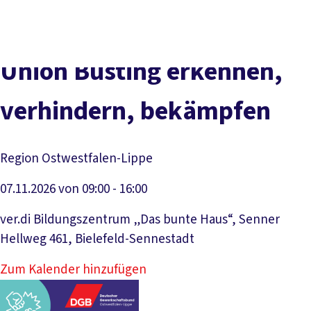
vor
DGB-
Presse
Karriere
Kontakt
Ort
Hauptseite
Über uns
Themen
Union Busting erkennen,
Politik in NRW
Service
verhindern, bekämpfen
Mitmachen
Region Ostwestfalen-Lippe
07.11.2026 von 09:00 - 16:00
ver.di Bildungszentrum „Das bunte Haus“, Senner
Hellweg 461, Bielefeld-Sennestadt
Zum Kalender hinzufügen