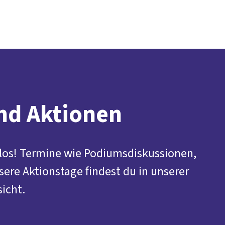
Presse
Karriere
Kontakt
vor Ort
DGB-Hauptseite
Über uns
Themen
Politik in NRW
Service
Mitmachen
nd Aktionen
l los! Termine wie Podiumsdiskussionen,
re Aktionstage findest du in unserer
icht.