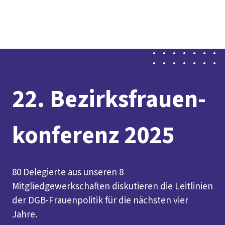
vor
DGB-
Presse
Karriere
Kontakt
Ort
Hauptseite
Über uns
Themen
Politik in NRW
Service
Mitmachen
22. Bezirksfrauen-
konferenz 2025
80 Delegierte aus unseren 8
Mitgliedgewerkschaften diskutieren die Leitlinien
der DGB-Frauenpolitik für die nächsten vier
Jahre.