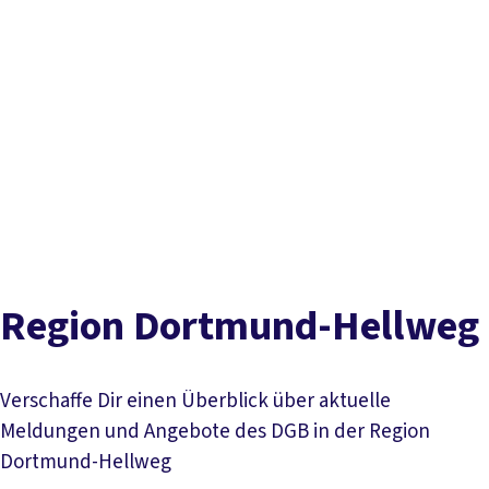
vor
DGB-
Presse
Karriere
Kontakt
Ort
Hauptseite
Inhaltsverzeichnis
Über uns
Themen
Stark und aktiv in Dortmund-Hellweg
Politik in NRW
Service
Ansprechpartner*innen
DGB-Jugend
Termine /
Aktuelles
Kreis- und Stadtverbände
Gewerkschaften
Mitmachen
vor Ort
Beratung in Rentenfragen
DGB-Rechtsschutz
Beratung für Beschäftigte aus Ost- und Mitteleuropa
Region Dortmund-Hellweg
Verschaffe Dir einen Überblick über aktuelle
Meldungen und Angebote des DGB in der Region
Dortmund-Hellweg