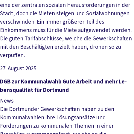
eine der zentralen sozialen Herausforderungen in der
Stadt, doch die Mieten steigen und Sozialwohnungen
verschwinden. Ein immer größerer Teil des
Einkommens muss für die Miete aufgewendet werden.
Die guten Tarifabschlüsse, welche die Gewerkschaften
mit den Beschäftigten erzielt haben, drohen so zu
verpuffen.
27. August 2025
Artikel lesen
DGB zur Kom­mu­nal­wahl: Gu­te Ar­beit und mehr Le­
bens­qua­li­tät für Dort­mund
News
Die Dortmunder Gewerkschaften haben zu den
Kommunalwahlen ihre Lösungsansätze und
Forderungen zu kommunalen Themen in einer