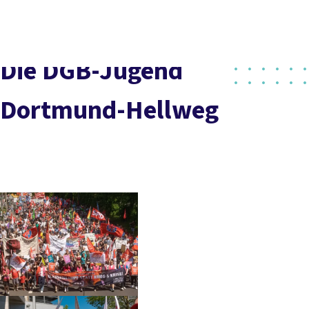
vor
DGB-
Presse
Karriere
Kontakt
Ort
Hauptseite
Über uns
Themen
Die DGB-Jugend
Politik in NRW
Service
Dortmund-Hellweg
Mitmachen