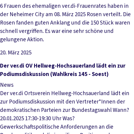
6 Frauen des ehemaligen ver.di-Frauenrates haben in
der Neheimer City am 08. März 2025 Rosen verteilt. Die
Rosen fanden guten Anklang und die 150 Stück waren
schnell vergriffen. Es war eine sehr schöne und
gelungene Aktion.
20. März 2025
Artikel lesen
Der ver­.­di OV Hell­weg-Hoch­sau­er­land lädt ein zur
Po­di­ums­dis­kus­si­on (Wahl­kreis 145 - Soest)
News
Der ver.di Ortsverein Hellweg-Hochsauerland lädt ein
zur Podiumsdiskussion mit den Vertreter*Innen der
demokratischen Parteien zur Bundestagswahl Wann?
20.01.2025 17:30-19:30 Uhr Was?
Gewerkschaftspolitische Anforderungen an die