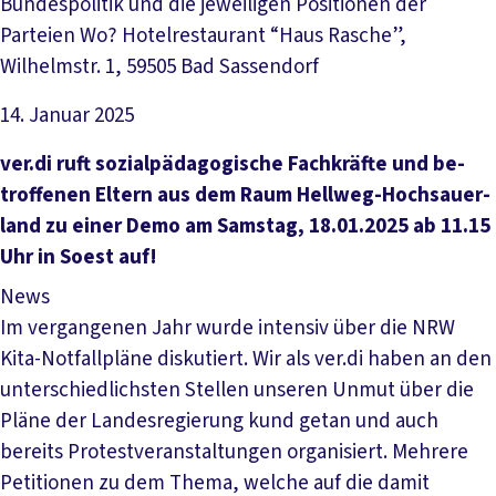
Bundespolitik und die jeweiligen Positionen der
Parteien Wo? Hotelrestaurant “Haus Rasche”,
Wilhelmstr. 1, 59505 Bad Sassendorf
14. Januar 2025
Artikel lesen
ver­.­di ruft so­zi­al­pä­d­a­go­gi­sche Fach­kräf­te und be­
trof­fe­nen El­tern aus dem Raum Hell­weg-Hoch­sau­er­
land zu ei­ner De­mo am Sams­tag, 18.01.2025 ab 11.15
Uhr in Soest auf!
News
Im vergangenen Jahr wurde intensiv über die NRW
Kita-Notfallpläne diskutiert. Wir als ver.di haben an den
unterschiedlichsten Stellen unseren Unmut über die
Pläne der Landesregierung kund getan und auch
bereits Protestveranstaltungen organisiert. Mehrere
Petitionen zu dem Thema, welche auf die damit