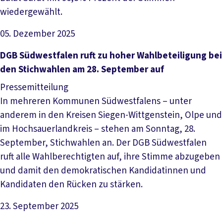
wiedergewählt.
05. Dezember 2025
Artikel lesen
DGB Süd­west­fa­len ruft zu ho­her Wahl­be­tei­li­gung bei
den Stich­wah­len am 28. Sep­tem­ber auf
Pressemitteilung
In mehreren Kommunen Südwestfalens – unter
anderem in den Kreisen Siegen-Wittgenstein, Olpe und
im Hochsauerlandkreis – stehen am Sonntag, 28.
September, Stichwahlen an. Der DGB Südwestfalen
ruft alle Wahlberechtigten auf, ihre Stimme abzugeben
und damit den demokratischen Kandidatinnen und
Kandidaten den Rücken zu stärken.
23. September 2025