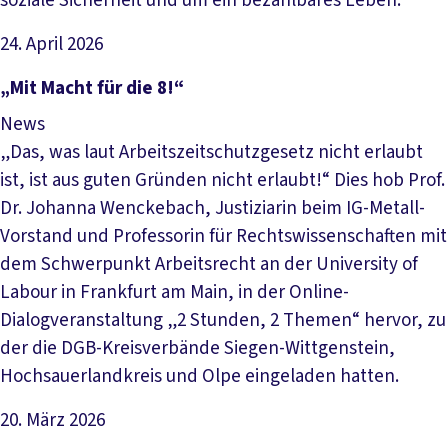
soziale Sicherheit und um ein bezahlbares Leben.
24. April 2026
Artikel lesen
„Mit Macht für die 8!“
News
„Das, was laut Arbeitszeitschutzgesetz nicht erlaubt
ist, ist aus guten Gründen nicht erlaubt!“ Dies hob Prof.
Dr. Johanna Wenckebach, Justiziarin beim IG-Metall-
Vorstand und Professorin für Rechtswissenschaften mit
dem Schwerpunkt Arbeitsrecht an der University of
Labour in Frankfurt am Main, in der Online-
Dialogveranstaltung „2 Stunden, 2 Themen“ hervor, zu
der die DGB-Kreisverbände Siegen-Wittgenstein,
Hochsauerlandkreis und Olpe eingeladen hatten.
20. März 2026