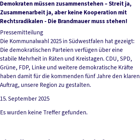
Artikel lesen
De­mo­kra­ten müs­sen zu­sam­men­ste­hen – Streit ja,
Zu­sam­men­ar­beit ja, aber kei­ne Ko­ope­ra­ti­on mit
Rechts­ra­di­ka­len - Die Brand­mau­er muss ste­hen!
Pressemitteilung
Die Kommunalwahl 2025 in Südwestfalen hat gezeigt:
Die demokratischen Parteien verfügen über eine
stabile Mehrheit in Räten und Kreistagen. CDU, SPD,
Grüne, FDP, Linke und weitere demokratische Kräfte
haben damit für die kommenden fünf Jahre den klaren
Auftrag, unsere Region zu gestalten.
15. September 2025
Artikel lesen
Es wurden keine Treffer gefunden.