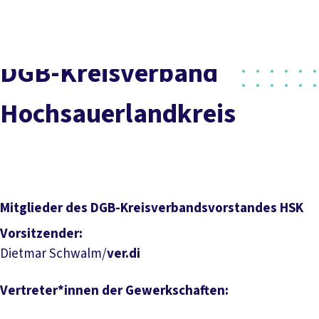
vor
DGB-
Presse
Karriere
Kontakt
Ort
Hauptseite
Über uns
Themen
DGB-Kreisverband
Politik in NRW
Service
Hochsauerlandkreis
Mitmachen
Mitglieder des DGB-Kreisverbandsvorstandes HSK
Vorsitzender:
Dietmar Schwalm/
ver.di
Vertreter*innen der Gewerkschaften: