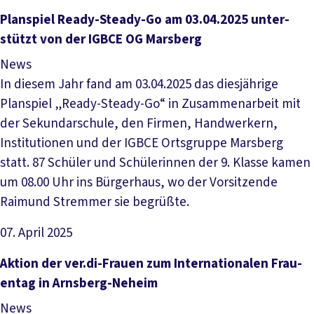
Artikel lesen
Plan­spiel Rea­dy-S­tea­dy-Go am 03.04.2025 un­ter­
stützt von der IGB­CE OG Mars­berg
News
In diesem Jahr fand am 03.04.2025 das diesjährige
Planspiel „Ready-Steady-Go“ in Zusammenarbeit mit
der Sekundarschule, den Firmen, Handwerkern,
Institutionen und der IGBCE Ortsgruppe Marsberg
statt. 87 Schüler und Schülerinnen der 9. Klasse kamen
um 08.00 Uhr ins Bürgerhaus, wo der Vorsitzende
Raimund Stremmer sie begrüßte.
07. April 2025
Artikel lesen
Ak­ti­on der ver­.­di-Frau­en zum In­ter­na­tio­na­len Frau­
en­tag in Arns­ber­g-Ne­heim
News